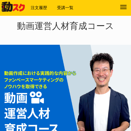
注文履歴
受講一覧
Tog
navi
動画運営人材育成コース