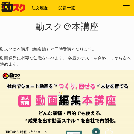
注文履歴
受講一覧
Tog
navi
動スク＠本講座
動スク＠本講座（編集編）と同時受講となります。
動画運営に必要な知識を学べます。 各章のテストを合格してから次へ
進めます。